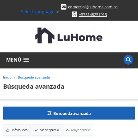
comercial@luhome.com.co
Select Language
▼
+573148251913
MENÚ
Inicio
Búsqueda avanzada
Búsqueda avanzada
Búsqueda avanzada
Más nuevo
Menor precio
Mayor precio