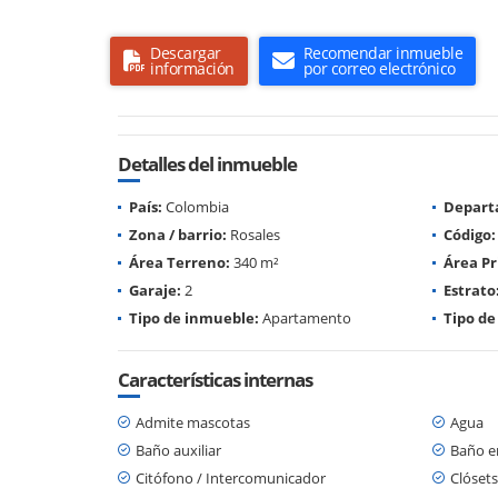
Descargar
Recomendar inmueble
información
por correo electrónico
Detalles del inmueble
País:
Colombia
Depart
Zona / barrio:
Rosales
Código:
Área Terreno:
340 m²
Área Pr
Garaje:
2
Estrato
Tipo de inmueble:
Apartamento
Tipo de
Características internas
Admite mascotas
Agua
Baño auxiliar
Baño en
Citófono / Intercomunicador
Clósets