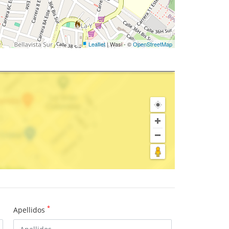
Leaflet
| Wasi - ©
OpenStreetMap
*
Apellidos