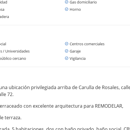
cidad
Gas domiciliario
nsa
Horno
adera
cial
Centros comerciales
s / Universidades
Garaje
público cercano
Vigilancia
 ubicación privilegiada arriba de Carulla de Rosales, calle
lle 72.
, terraceado con excelente arquitectura para REMODELAR,
e terraza.
rada, 5 habitaciones, dos con baño privado, baño social, C