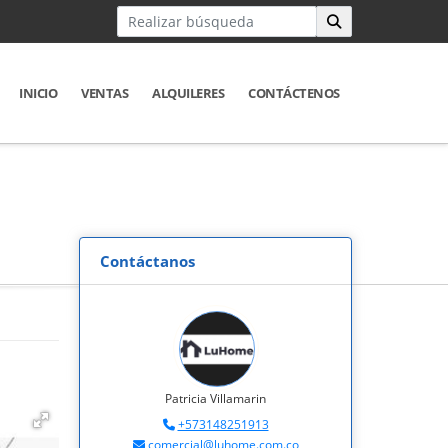
INICIO
VENTAS
ALQUILERES
CONTÁCTENOS
Contáctanos
Patricia Villamarin
+573148251913
comercial@luhome.com.co