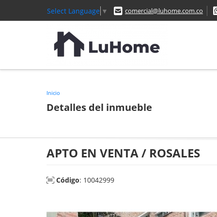
Select Language
▼
comercial@luhome.com.co
Inicio
Detalles del inmueble
APTO EN VENTA / ROSALES
Código
: 10042999