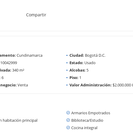
Compartir
amento:
Cundinamarca
Ciudad:
Bogotá D.C.
10042999
Estado:
Usado
ivada:
340 m²
Alcobas:
5
:
6
Piso:
1
 negocio:
Venta
Valor Administración:
$2.000.000
Armarios Empotrados
 habitación principal
Biblioteca/Estudio
Cocina integral