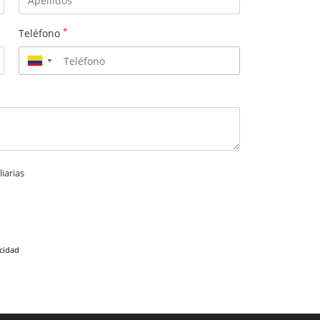
*
Teléfono
▼
iarias
acidad