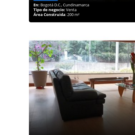
En:
Bogotá D.C., Cundinamarca
Tipo de negocio:
Venta
Área Construida
: 200 m²