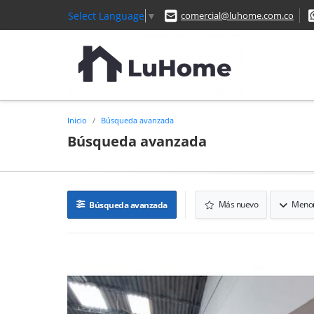
Select Language
▼
comercial@luhome.com.co
Inicio
Búsqueda avanzada
Búsqueda avanzada
Más nuevo
Menor
Búsqueda avanzada