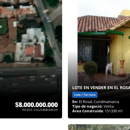
LOTE EN VENDER EN EL ROSA
Lote / Terreno
En:
El Rosal, Cundinamarca
$8.000.000.000
Tipo de negocio:
Venta
PESOS COLOMBIANOS
Área Construida
: 151330 m²