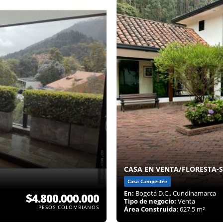
CASA EN VENTA/FLORESTA-
Casa Campestre
En:
Bogotá D.C., Cundinamarca
$4.800.000.000
Tipo de negocio:
Venta
PESOS COLOMBIANOS
Área Construida
: 627.5 m²