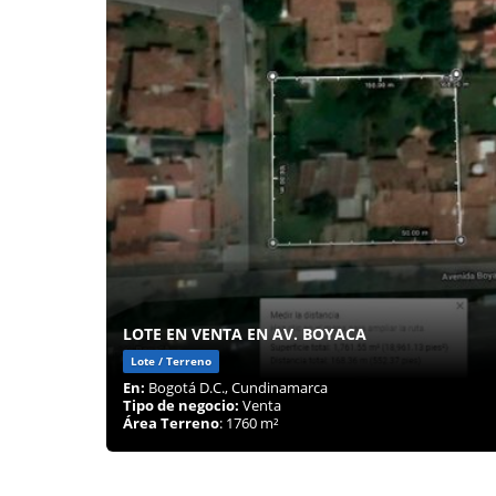
LOTE EN VENTA EN AV. BOYACA
Lote / Terreno
En:
Bogotá D.C., Cundinamarca
Tipo de negocio:
Venta
Área Terreno
: 1760 m²