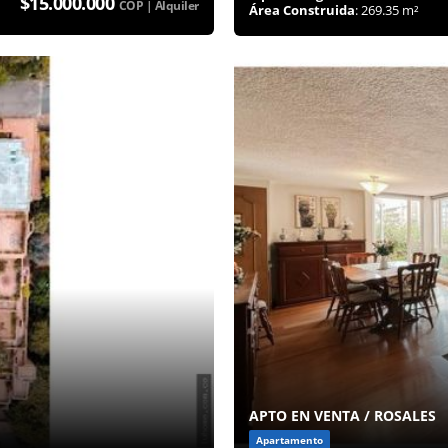
$15.000.000
COP | Alquiler
Área Construida
: 269.35 m²
APTO EN VENTA / ROSALES
Apartamento