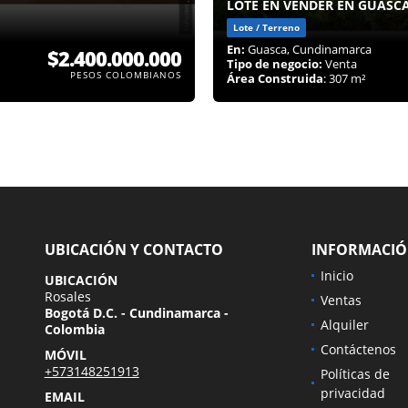
LOTE EN VENDER EN GUASCA
Lote / Terreno
En:
Guasca, Cundinamarca
$2.400.000.000
Tipo de negocio:
Venta
PESOS COLOMBIANOS
Área Construida
: 307 m²
UBICACIÓN Y CONTACTO
INFORMACI
Inicio
UBICACIÓN
Rosales
Ventas
Bogotá D.C. - Cundinamarca -
Alquiler
Colombia
Contáctenos
MÓVIL
+573148251913
Políticas de
privacidad
EMAIL