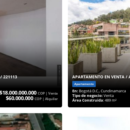
/ 221113
APARTAMENTO EN VENTA / A
Apartamento
En:
Bogotá D.C., Cundinamarca
$18.000.000.000
COP | Venta
Tipo de negocio:
Venta
$60.000.000
COP | Alquiler
Área Construida
: 489 m²