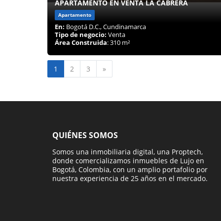
APARTAMENTO EN VENTA LA CABRERA
Apartamento
En:
Bogotá D.C., Cundinamarca
Tipo de negocio:
Venta
Área Construida
: 310 m²
Siguiente
1
2
3
»
QUIÉNES SOMOS
Somos una inmobiliaria digital, una Proptech,
donde comercializamos inmuebles de Lujo en
Bogotá, Colombia, con un amplio portafolio por
nuestra experiencia de 25 años en el mercado.