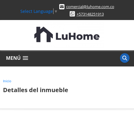
comercial@luhome.com.co
Select Language
▼
+573148251913
MENÚ
Inicio
Detalles del inmueble