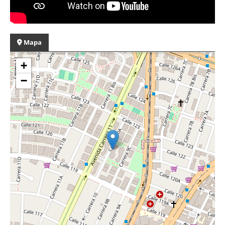
Mapa
+
−