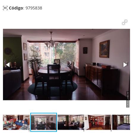
Código
: 9795838