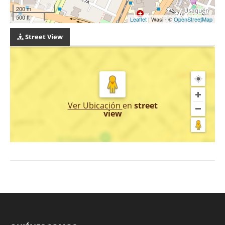
200 m
500 ft
Leaflet
| Wasi - ©
OpenStreetMap
Street View
Ver Ubicación
en
street
view