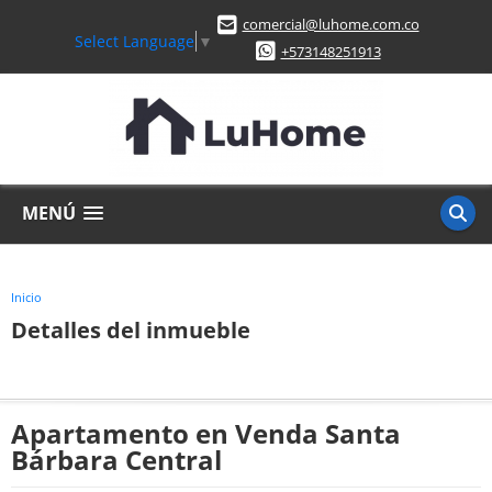
comercial@luhome.com.co
Select Language
▼
+573148251913
MENÚ
Inicio
Detalles del inmueble
Apartamento en Venda Santa
Bárbara Central