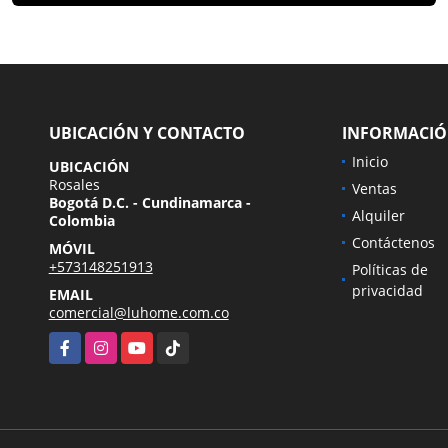
UBICACIÓN Y CONTACTO
INFORMACI
Inicio
UBICACIÓN
Rosales
Ventas
Bogotá D.C. - Cundinamarca -
Alquiler
Colombia
Contáctenos
MÓVIL
+573148251913
Políticas de
privacidad
EMAIL
comercial@luhome.com.co
Facebook
Instagram
YouTube
TikTok