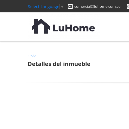
Select Language
▼
comercial@luhome.com.co
Inicio
Detalles del inmueble