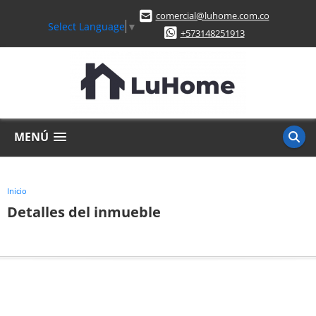
comercial@luhome.com.co
Select Language
▼
+573148251913
MENÚ
Inicio
Detalles del inmueble